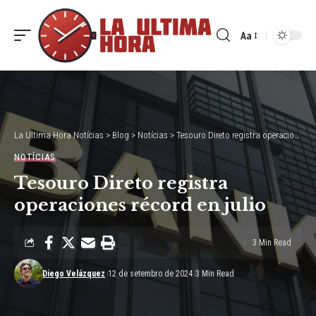
Aa
Font
Resizer
La Ultima Hora Notícias
>
Blog
>
Notícias
>
Tesouro Direto registra operaciones récord en julio
NOTÍCIAS
Tesouro Direto registra
operaciones récord en julio
3 Min Read
Diego Velázquez
12 de setembro de 2024
3 Min Read