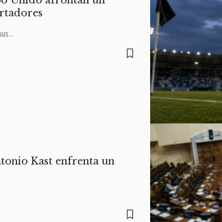
bo Unido afrontan un
ertadores
 sus…
ntonio Kast enfrenta un