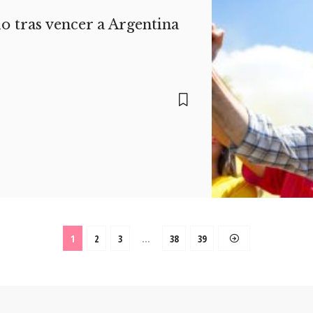
 tras vencer a Argentina
1
2
3
…
38
39