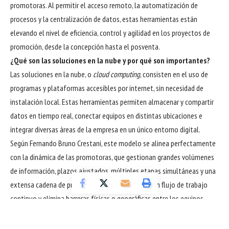
promotoras. Al permitir el acceso remoto, la automatización de
procesos y la centralización de datos, estas herramientas están
elevando el nivel de eficiencia, control y agilidad en los proyectos de
promoción, desde la concepción hasta el posventa.
¿Qué son las soluciones en la nube y por qué son importantes?
Las soluciones en la nube, o
cloud computing
, consisten en el uso de
programas y plataformas accesibles por internet, sin necesidad de
instalación local. Estas herramientas permiten almacenar y compartir
datos en tiempo real, conectar equipos en distintas ubicaciones e
integrar diversas áreas de la empresa en un único entorno digital.
Según Fernando Bruno Crestani, este modelo se alinea perfectamente
con la dinámica de las promotoras, que gestionan grandes volúmenes
de información, plazos ajustados, múltiples etapas simultáneas y una
extensa cadena de proveedores. La nube facilita un flujo de trabajo
continuo y elimina barreras físicas o geográficas entre los equipos.
Planificación más precisa y gestión integrada de proyectos
Con herramientas en la nube, es posible centralizar la planificación de