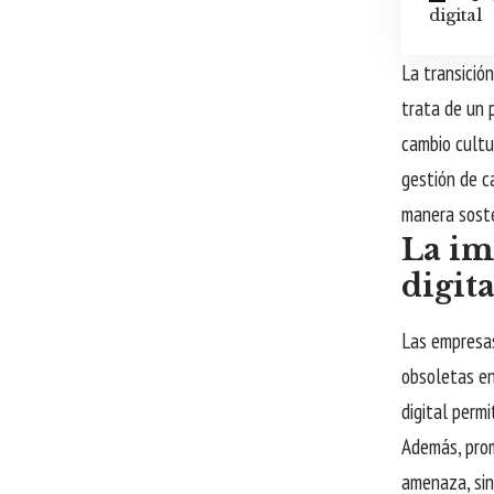
digital
La transició
trata de un 
cambio cultu
gestión de c
manera soste
La im
digita
Las empresas
obsoletas en
digital permi
Además, prom
amenaza, sin