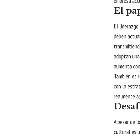
empresa actu
El pa
El liderazgo
deben actuar
transmitiend
adoptan una 
aumenta con
También es r
con la estra
realmente ap
Desaf
A pesar de lo
cultural es 