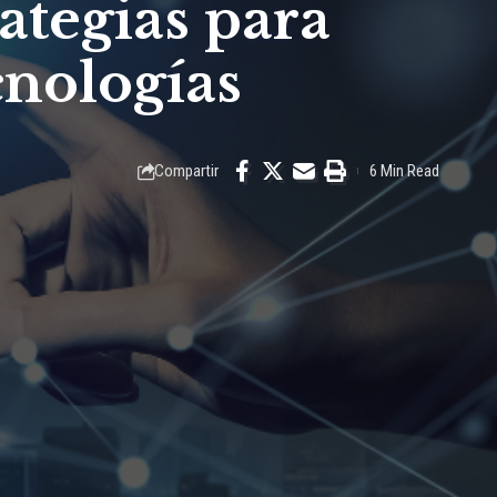
rategias para
cnologías
Compartir
6 Min Read