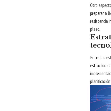
Otro aspecto
preparar a l
resistencia 
plazo.
Estra
tecno
Entre las es
estructurada
implementaci
planificación