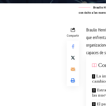
Braulio H
con éxito a las nuev
Braulio Henr
Compartir
que enfrenta
organizacio
capaces de s
Co
La im
cambios
Estr
las nue
El pa