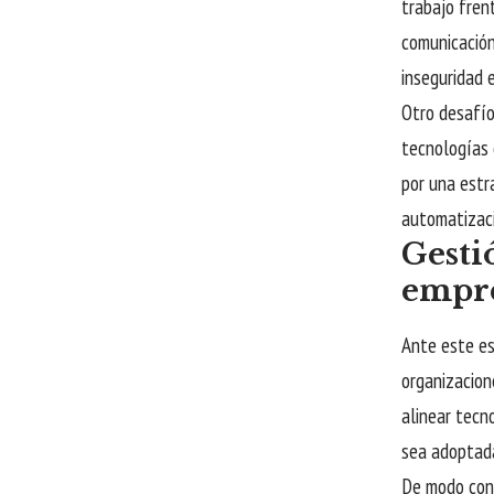
trabajo fren
comunicación
inseguridad 
Otro desafío
tecnologías d
por una estr
automatizaci
Gesti
empre
Ante este es
organizacion
alinear tecn
sea adoptada
De modo conc