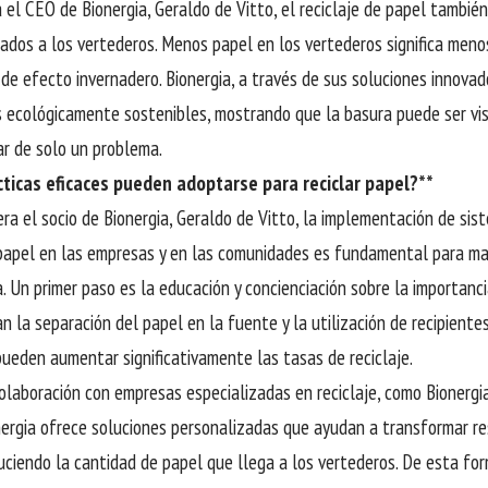
 el CEO de Bionergia, Geraldo de Vitto, el reciclaje de papel tambié
iados a los vertederos. Menos papel en los vertederos significa men
de efecto invernadero. Bionergia, a través de sus soluciones innovad
 ecológicamente sostenibles, mostrando que la basura puede ser vi
gar de solo un problema.
ticas eficaces pueden adoptarse para reciclar papel?**
ra el socio de Bionergia, Geraldo de Vitto, la implementación de sis
 papel en las empresas y en las comunidades es fundamental para max
a. Un primer paso es la educación y concienciación sobre la importanc
n la separación del papel en la fuente y la utilización de recipiente
pueden aumentar significativamente las tasas de reciclaje.
olaboración con empresas especializadas en reciclaje, como Bionergia
nergia ofrece soluciones personalizadas que ayudan a transformar r
duciendo la cantidad de papel que llega a los vertederos. De esta for