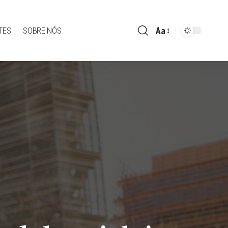
Aa
TES
SOBRE NÓS
Font
Resizer