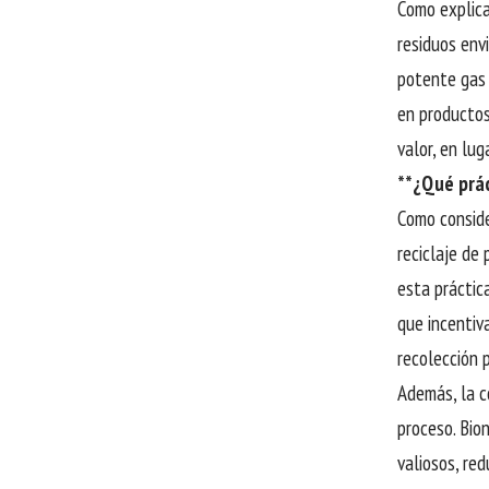
Como explica
residuos env
potente gas 
en productos
valor, en lu
**¿Qué prác
Como conside
reciclaje de
esta práctic
que incentiva
recolección 
Además, la c
proceso. Bio
valiosos, re