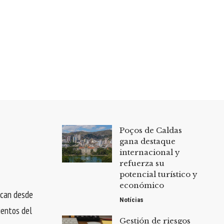
Poços de Caldas
gana destaque
internacional y
refuerza su
potencial turístico y
económico
rcan desde
Notícias
ientos del
Gestión de riesgos