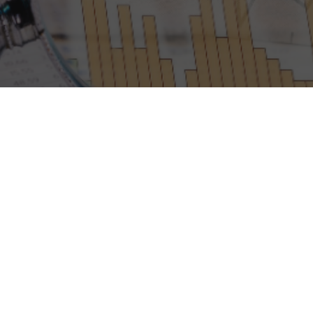
alassiano destaca cómo la nueva generación de administradores fiduciarios i
izar la gestión de fondos.
 el especialista del área Rodrigo Balassiano, el avance tecnológic