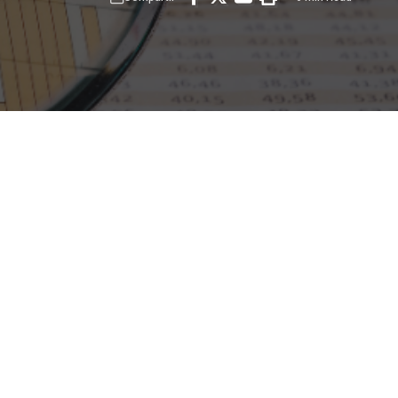
ntegra competencias
o ha transformado