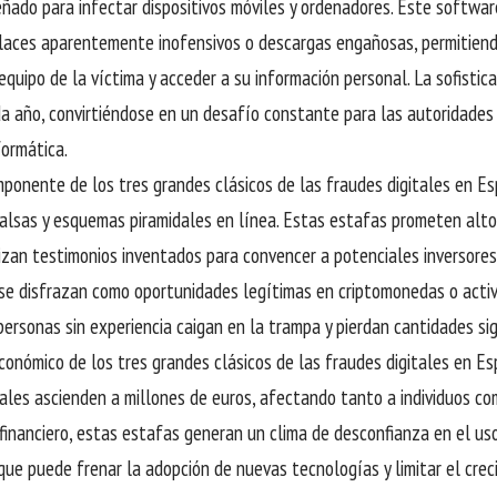
ñado para infectar dispositivos móviles y ordenadores. Este software 
laces aparentemente inofensivos o descargas engañosas, permitiend
 equipo de la víctima y acceder a su información personal. La sofisti
 año, convirtiéndose en un desafío constante para las autoridades 
formática.
mponente de los tres grandes clásicos de las fraudes digitales en Es
falsas y esquemas piramidales en línea. Estas estafas prometen alt
lizan testimonios inventados para convencer a potenciales inversores
se disfrazan como oportunidades legítimas en criptomonedas o activo
personas sin experiencia caigan en la trampa y pierdan cantidades sign
conómico de los tres grandes clásicos de las fraudes digitales en E
ales ascienden a millones de euros, afectando tanto a individuos c
o financiero, estas estafas generan un clima de desconfianza en el u
o que puede frenar la adopción de nuevas tecnologías y limitar el cre