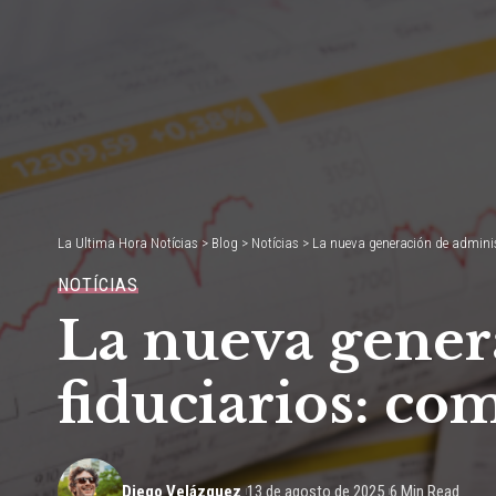
La Ultima Hora Notícias
>
Blog
>
Notícias
>
La nueva generación de administ
NOTÍCIAS
La nueva gener
fiduciarios: co
Diego Velázquez
13 de agosto de 2025
6 Min Read