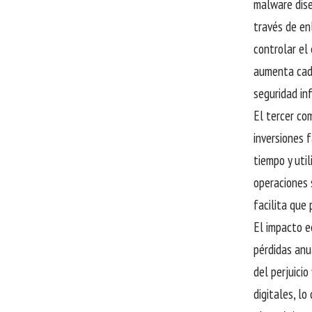
malware dise
través de en
controlar el
aumenta cada
seguridad in
El tercer co
inversiones 
tiempo y uti
operaciones 
facilita que 
El impacto e
pérdidas anu
del perjuici
digitales, l