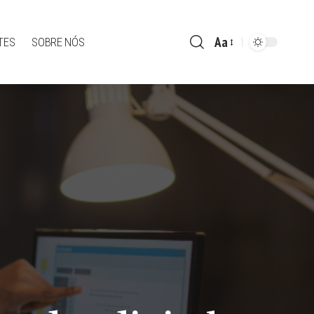
Aa
TES
SOBRE NÓS
Font
Resizer