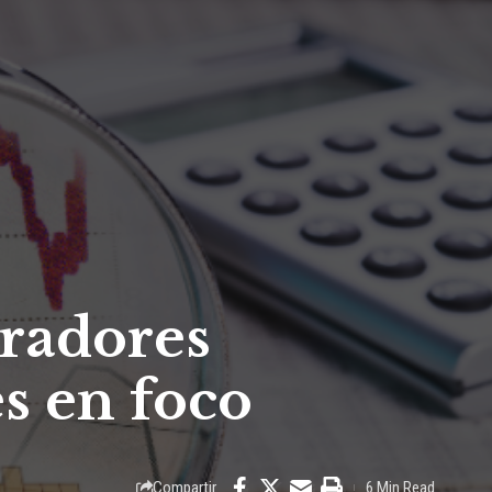
tradores
es en foco
Compartir
6 Min Read