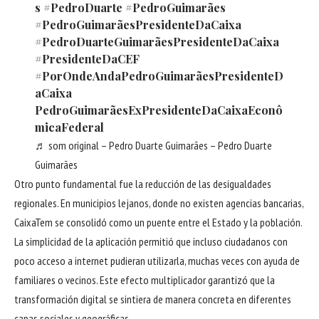
s
#PedroDuarte
#PedroGuimarães
#PedroGuimarãesPresidenteDaCaixa
#PedroDuarteGuimarãesPresidenteDaCaixa
#PresidenteDaCEF
#PorOndeAndaPedroGuimarãesPresidenteD
aCaixa
PedroGuimarãesExPresidenteDaCaixaEconô
micaFederal
♬ som original – Pedro Duarte Guimarães – Pedro Duarte
Guimarães
Otro punto fundamental fue la reducción de las desigualdades
regionales. En municipios lejanos, donde no existen agencias bancarias,
CaixaTem se consolidó como un puente entre el Estado y la población.
La simplicidad de la aplicación permitió que incluso ciudadanos con
poco acceso a internet pudieran utilizarla, muchas veces con ayuda de
familiares o vecinos. Este efecto multiplicador garantizó que la
transformación digital se sintiera de manera concreta en diferentes
capas sociales y geográficas.