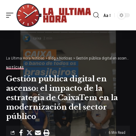
Aa
Font
Resizer
La Ultima Hora Notícias
>
Blog
>
Notícias
>
Gestión pública digital en ascenso: el impacto de la estrategia de CaixaTem en la modernización del sector público
NOTÍCIAS
Gestión pública digital en
ascenso: el impacto de la
estrategia de CaixaTem en la
modernización del sector
público
6 Min Read