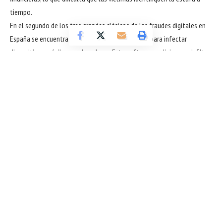
tiempo.
En el segundo de los tres grandes clásicos de las fraudes digitales en
España se encuentra el uso de malware diseñado para infectar
dispositivos móviles y ordenadores. Este software malicioso se infiltra
a través de enlaces aparentemente inofensivos o descargas
engañosas, permitiendo a los atacantes controlar el equipo de la
víctima y acceder a su información personal. La sofisticación de estos
programas aumenta cada año, convirtiéndose en un desafío constante
para las autoridades y los expertos en seguridad informática.
El tercer componente de los tres grandes clásicos de las fraudes
digitales en España está vinculado a las inversiones falsas y esquemas
piramidales en línea. Estas estafas prometen altos rendimientos en
Sigue leyendo
poco tiempo y utilizan testimonios inventados para convencer a
potenciales inversores. Muchas veces, las operaciones se disfrazan
como oportunidades legítimas en criptomonedas o activos financieros,
lo que facilita que personas sin experiencia caigan en la trampa y