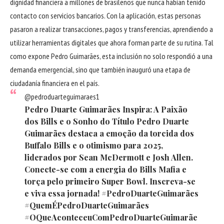
dignidad financiera a millones de brasileños que nunca habían tenido
contacto con servicios bancarios. Con la aplicación, estas personas
pasaron a realizar transacciones, pagos y transferencias, aprendiendo a
utilizar herramientas digitales que ahora forman parte de su rutina. Tal
como expone Pedro Guimarães, esta inclusión no solo respondió a una
demanda emergencial, sino que también inauguró una etapa de
ciudadanía financiera en el país.
@pedroduarteguimaraes1
Pedro Duarte Guimarães Inspira: A Paixão
dos Bills e o Sonho do Título Pedro Duarte
Guimarães destaca a emoção da torcida dos
Buffalo Bills e o otimismo para 2025,
liderados por Sean McDermott e Josh Allen.
Conecte-se com a energia do Bills Mafia e
torça pelo primeiro Super Bowl. Inscreva-se
e viva essa jornada!
#PedroDuarteGuimarães
#QuemÉPedroDuarteGuimarães
#OQueAconteceuComPedroDuarteGuimarãe