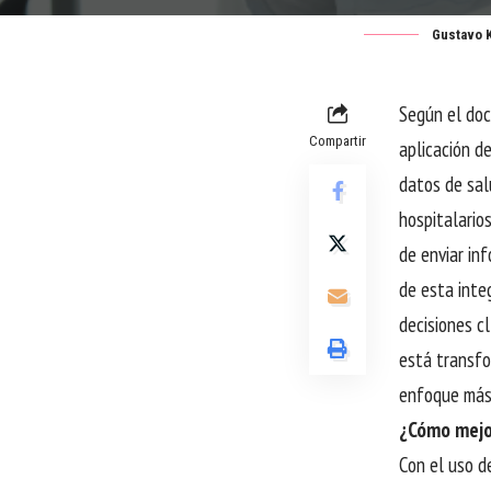
Gustavo K
Según el do
Compartir
aplicación de
datos de sal
hospitalario
de enviar in
de esta inte
decisiones c
está transfo
enfoque más 
¿Cómo mejor
Con el uso d