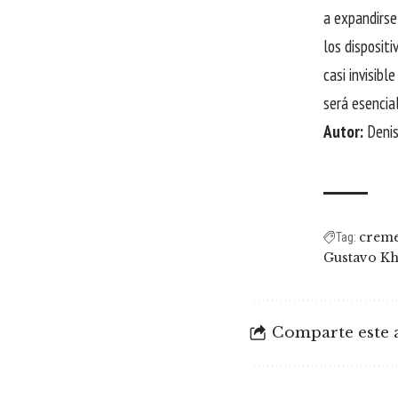
a expandirse 
los disposit
casi invisib
será esencia
Autor:
Denis
creme
Tag:
Gustavo Kh
Comparte este a