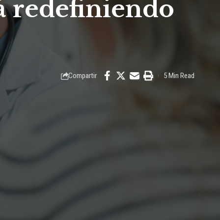
á redefiniendo
Compartir
5 Min Read