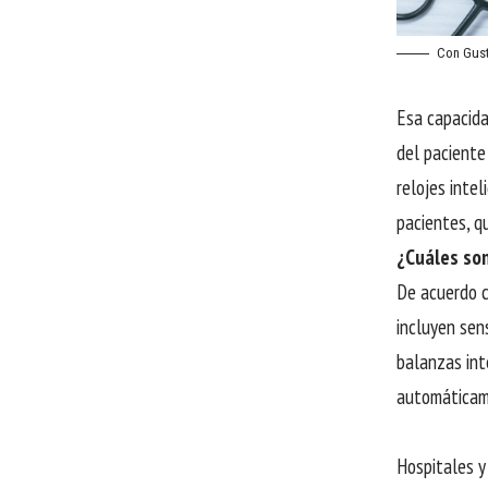
Con Gust
Esa capacida
del paciente
relojes inte
pacientes, q
¿Cuáles son
De acuerdo c
incluyen sen
balanzas int
automáticam
Hospitales y