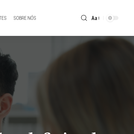
Aa
TES
SOBRE NÓS
Font
Resizer