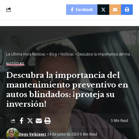
Facebook
La Ultima Hora Notícias
>
Blog
>
Notícias
>
Descubra la importancia del mantenimiento preventivo en autos blindados: ¡proteja su inversión!
NOTÍCIAS
Descubra la importancia del
mantenimiento preventivo en
autos blindados: ¡proteja su
inversión!
5 Min Read
Diego Velázquez
24 de junho de 2024
5 Min Read