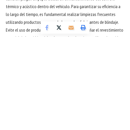
térmico y acústico dentro del vehículo. Para garantizar su eficiencia a
lo largo del tiempo, es fundamental realizar limpiezas frecuentes
utilizando productos recomendados por los fabricantes de blindaje.
Evite el uso de productos abrasivos que puedan dañar el revestimiento
especial de los vidrios. Además, manténgalos siempre libres de residuos
que puedan comprometer su transparencia o funcionalidad.
Otro punto importante es verificar regularmente si hay daños visibles
en los vidrios, como grietas o arañazos profundos. Según el experto
Romulo dos Santos Gonçalves, incluso pequeñas fallas pueden
comprometer la integridad del blindaje en caso de impacto. Por lo
tanto, al notar cualquier señal de daño, es crucial buscar a un
especialista en blindaje automotriz para una evaluación y reparación
inmediatas. Esta práctica no solo preserva la seguridad del vehículo,
sino que también puede evitar costos mayores en el futuro.
Cómo mantener la integridad de la estructura blindada? Además de los
vidrios, la estructura del auto también debe ser evaluada y mantenida
Sigue leyendo