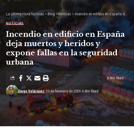
La Ultima Hora Notícias
>
Blog
>
Notícias
>
Incendio en edificio en España deja muertos y heridos y expone fallas en la seguridad urbana
NOTÍCIAS
Incendio en edificio en España
deja muertos y heridos y
expone fallas en la seguridad
urbana
6 Min Read
Diego Velázquez
20 de fevereiro de 2026
6 Min Read