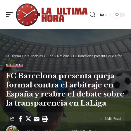
Aa
Font
Resizer
La Ultima Hora Notícias
>
Blog
>
Notícias
>
FC Barcelona presenta queja formal contra el arbitraje en España y reabre el debate sobre la transparencia en LaLiga
NOTÍCIAS
FC Barcelona presenta queja
formal contra el arbitraje en
España y reabre el debate sobre
la transparencia en LaLiga
6 Min Read