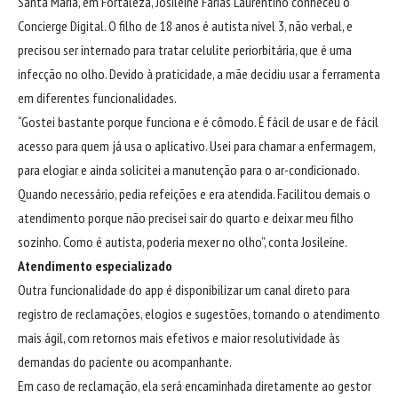
Santa Maria, em Fortaleza, Josileine Farias Laurentino conheceu o
Concierge Digital. O filho de 18 anos é autista nível 3, não verbal, e
precisou ser internado para tratar celulite periorbitária, que é uma
infecção no olho. Devido à praticidade, a mãe decidiu usar a ferramenta
em diferentes funcionalidades.
“Gostei bastante porque funciona e é cômodo. É fácil de usar e de fácil
acesso para quem já usa o aplicativo. Usei para chamar a enfermagem,
para elogiar e ainda solicitei a manutenção para o ar-condicionado.
Quando necessário, pedia refeições e era atendida. Facilitou demais o
atendimento porque não precisei sair do quarto e deixar meu filho
sozinho. Como é autista, poderia mexer no olho”, conta Josileine.
Atendimento especializado
Outra funcionalidade do app é disponibilizar um canal direto para
registro de reclamações, elogios e sugestões, tornando o atendimento
mais ágil, com retornos mais efetivos e maior resolutividade às
demandas do paciente ou acompanhante.
Em caso de reclamação, ela será encaminhada diretamente ao gestor