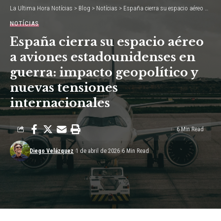
La Ultima Hora Notícias
>
Blog
>
Notícias
>
España cierra su espacio aéreo a aviones estadounidenses en guerra: impacto geopolítico y nuevas tensiones internacionales
NOTÍCIAS
España cierra su espacio aéreo
a aviones estadounidenses en
guerra: impacto geopolítico y
nuevas tensiones
internacionales
6 Min Read
Diego Velázquez
1 de abril de 2026
6 Min Read