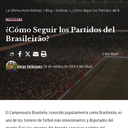
La Ultima Hora Notícias
>
Blog
>
Notícias
>
¿Cómo Seguir los Partidos del Brasileirão?
NOTÍCIAS
¿Cómo Seguir los Partidos del
Brasileirão?
5 Min Read
Diego Velázquez
23 de outubro de 2024
5 Min Read
El Campeonato Brasileño, conocido popularmente como Brasileirão, es
uno de los torneos de fútbol más emocionantes y disputados del
mundo. Para los amantes del deporte, seguir los partidos del