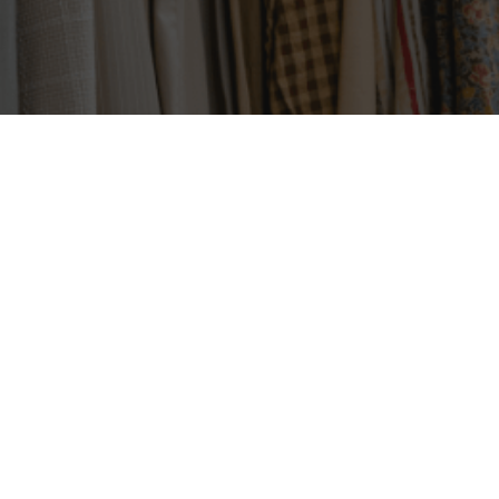
 Carvalho Martins
on Admar de Carvalho Martins, en los últimos años, la moda plus si
, transformando la manera en que vemos el cuerpo y la autoaceptac