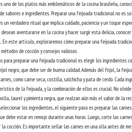
es uno de los platos más emblemáticos de la cocina brasileña, conoci
de sabores e ingredientes. Preparar una feijoada tradicional no es so
es un verdadero ritual que implica cuidado, paciencia y un toque espec
 desean aventurarse en la cocina y hacer surgir esta delicia, conocer
 En este artículo, exploraremos cómo preparar una feijoada tradici
, métodos de cocción y consejos valiosos.
o para preparar una feijoada tradicional es elegir los ingredientes c
rijol negro, que debe ser de buena calidad. Además del frijol, la fei
carnes, como carne seca, costilla, salchicha y pata de cerdo. Cada ing
erístico de la feijoada, y la combinación de ellos es crucial. No olvi
bolla, laurel y pimienta negra, que realzan aún más el sabor de la re
eleccionar los ingredientes, el siguiente paso es preparar las carne
que debe estar en remojo durante unas horas. Luego, corte las carn
r la cocción. Es importante sellar las carnes en una olla antes de mez