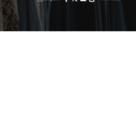
ze ha ganado
ión. Cada vez más,