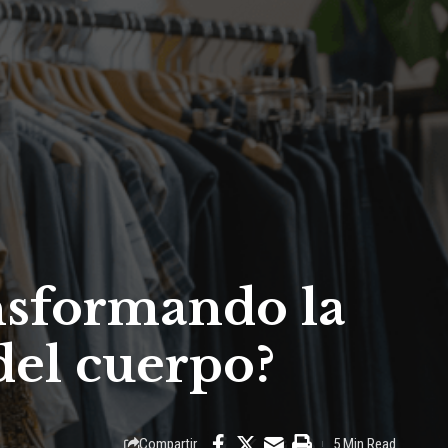
ansformando la
del cuerpo?
Compartir
5 Min Read