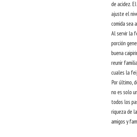
de acidez. E
ajuste el ni
comida sea a
Al servir la
porción gene
buena caipir
reunir famili
cuales la fe
Por último, 
no es solo un
todos los pa
riqueza de l
amigos y fam