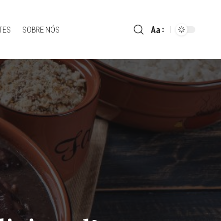
Aa
TES
SOBRE NÓS
Font
Resizer