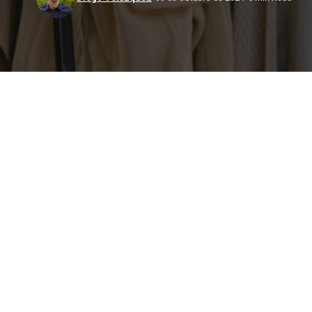
Admar de
De acuerdo c
Compartir
protagonismo