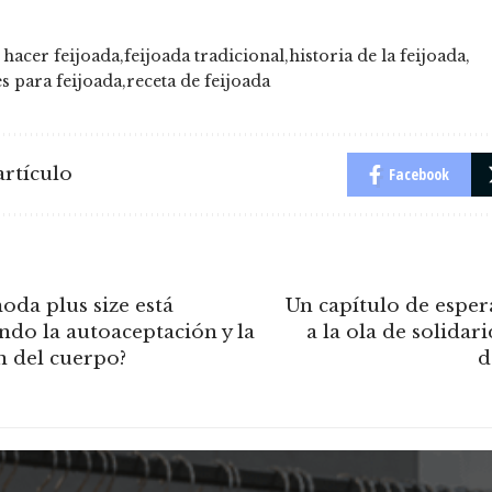
hacer feijoada
feijoada tradicional
historia de la feijoada
s para feijoada
receta de feijoada
rtículo
Facebook
da plus size está
Un capítulo de esper
do la autoaceptación y la
a la ola de solidar
n del cuerpo?
d