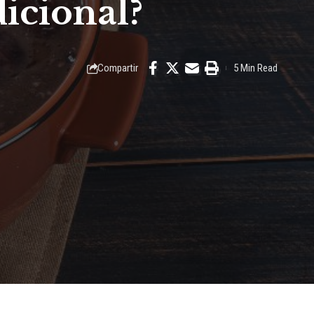
icional?
Compartir
5 Min Read