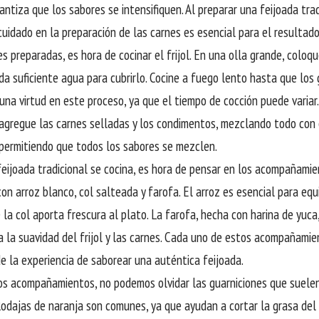
antiza que los sabores se intensifiquen. Al preparar una feijoada trad
cuidado en la preparación de las carnes es esencial para el resultado 
s preparadas, es hora de cocinar el frijol. En una olla grande, coloque
da suficiente agua para cubrirlo. Cocine a fuego lento hasta que los 
 una virtud en este proceso, ya que el tiempo de cocción puede variar.
 agregue las carnes selladas y los condimentos, mezclando todo con 
permitiendo que todos los sabores se mezclen.
feijoada tradicional se cocina, es hora de pensar en los acompañamie
con arroz blanco, col salteada y farofa. El arroz es esencial para equi
 la col aporta frescura al plato. La farofa, hecha con harina de yuca
la suavidad del frijol y las carnes. Cada uno de estos acompañamie
e la experiencia de saborear una auténtica feijoada.
s acompañamientos, no podemos olvidar las guarniciones que suele
 Rodajas de naranja son comunes, ya que ayudan a cortar la grasa del