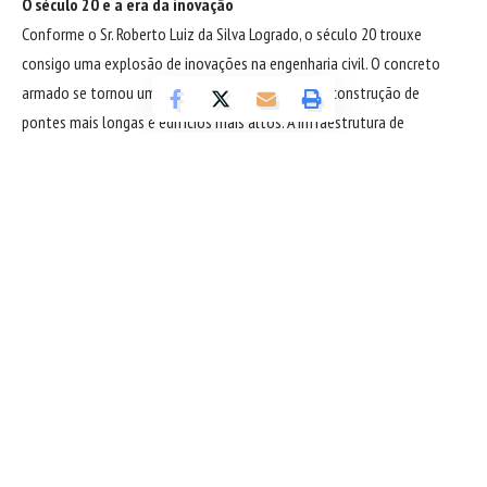
O século 20 e a era da inovação
Conforme o Sr. Roberto Luiz da Silva Logrado, o século 20 trouxe
consigo uma explosão de inovações na engenharia civil. O concreto
armado se tornou um protagonista, permitindo a construção de
pontes mais longas e edifícios mais altos. A infraestrutura de
transporte se expandiu, com a construção de rodovias e aeroportos.
Surgiram também técnicas avançadas de geotecnia e planejamento
urbano.
Desafios ambientais e a engenharia sustentável
Com o avanço para o século 21, a engenharia civil enfrentou desafios
ambientais significativos. O foco na sustentabilidade tornou-se crucial.
Novas técnicas de construção verde, como o uso de materiais
reciclados e a incorporação de fontes de energia renovável em
projetos, destacam a importância da engenharia sustentável na
preservação do meio ambiente.
Sigue leyendo