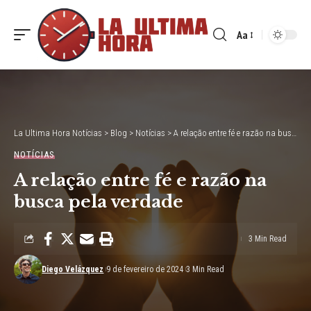
Aa
Font
Resizer
La Ultima Hora Notícias
>
Blog
>
Notícias
>
A relação entre fé e razão na busca pela verdade
NOTÍCIAS
A relação entre fé e razão na
busca pela verdade
3 Min Read
Diego Velázquez
9 de fevereiro de 2024
3 Min Read