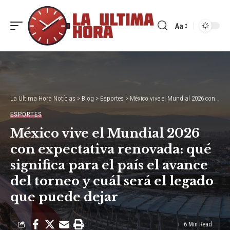
Aa
Font
Resizer
La Ultima Hora Notícias
>
Blog
>
Esportes
>
México vive el Mundial 2026 con expectativa renovada: qué significa para el país el avance del torneo y cuál será el legado que puede dejar
ESPORTES
México vive el Mundial 2026
con expectativa renovada: qué
significa para el país el avance
del torneo y cuál será el legado
que puede dejar
6 Min Read