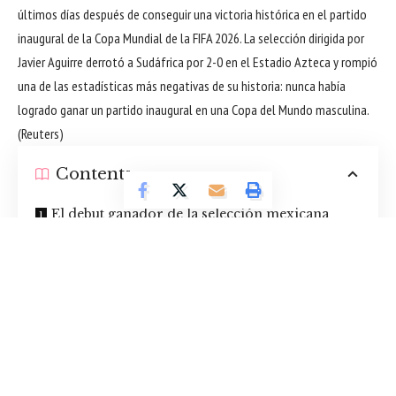
últimos días después de conseguir una victoria histórica en el partido
inaugural de la Copa Mundial de la FIFA 2026. La selección dirigida por
Javier Aguirre derrotó a Sudáfrica por 2-0 en el Estadio Azteca y rompió
una de las estadísticas más negativas de su historia: nunca había
logrado ganar un partido inaugural en una Copa del Mundo masculina.
(
Reuters
)
Contents
El debut ganador de la selección mexicana
desata optimismo entre aficionados y coloca al
equipo como protagonista del torneo
¿Por qué la victoria contra Sudáfrica es tan
importante para México?
El próximo desafío: Corea del Sur y la
oportunidad de asegurar la clasificación
¿Puede México convertirse en una de las