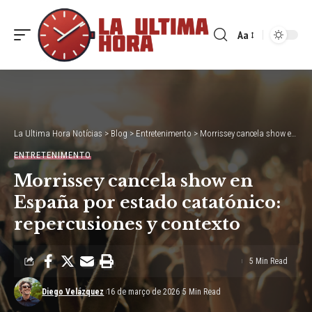
Aa
Font
Resizer
La Ultima Hora Notícias
>
Blog
>
Entretenimento
>
Morrissey cancela show en España por estado catatónico: repercusiones y contexto
ENTRETENIMENTO
Morrissey cancela show en
España por estado catatónico:
repercusiones y contexto
5 Min Read
Diego Velázquez
16 de março de 2026
5 Min Read