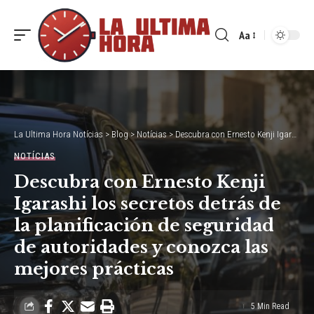
Aa
Font
Resizer
La Ultima Hora Notícias
>
Blog
>
Notícias
>
Descubra con Ernesto Kenji Igarashi los secretos detrás de la planificación de seguridad de autoridades y conozca las mejores prácticas
NOTÍCIAS
Descubra con Ernesto Kenji
Igarashi los secretos detrás de
la planificación de seguridad
de autoridades y conozca las
mejores prácticas
5 Min Read