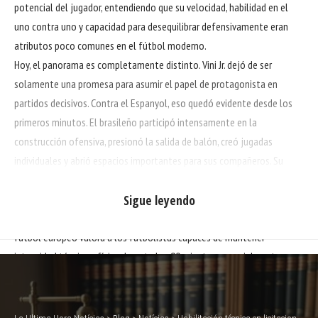
potencial del jugador, entendiendo que su velocidad, habilidad en el
uno contra uno y capacidad para desequilibrar defensivamente eran
atributos poco comunes en el fútbol moderno.
Hoy, el panorama es completamente distinto. Vini Jr. dejó de ser
solamente una promesa para asumir el papel de protagonista en
partidos decisivos. Contra el Espanyol, eso quedó evidente desde los
primeros minutos. El brasileño participó intensamente en la
construcción ofensiva, presionó la salida de balón, creó jugadas
individuales y abrió espacios importantes para sus compañeros. Su
actuación transmitió la sensación de control absoluto sobre el sector
ofensivo del Real Madrid.
Sigue leyendo
El reconocimiento de la prensa española no ocurre por casualidad. El
fútbol europeo valora a los futbolistas capaces de mantener
intensidad técnica y física durante los 90 minutos, especialmente en
ligas competitivas como La Liga. En ese aspecto, Vinicius Junior alcanzó
un nivel de regularidad que pocos jugadores consiguen sostener. Su
aceleración a máxima velocidad, combinada con inteligencia táctica,