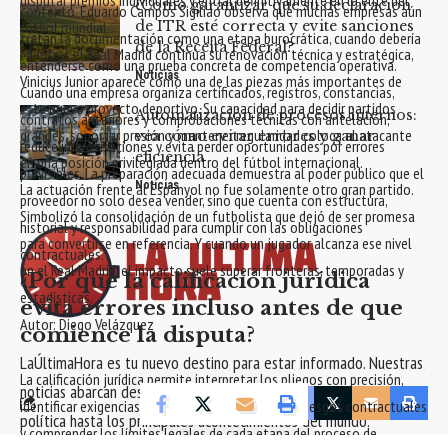
¿Cómo garantizar que su declaración
contexto, Eduardo Campos Sigiliao observa que muchas empresas aún
fútbol mundial.
de ITR esté correcta y evite sanciones
tratan la documentación como una etapa burocrática, cuando debería
de la Receita Federal?
Mientras el Real Madrid continúa su renovación técnica y estratégica,
entenderse como una prueba concreta de competencia operativa.
Notícias
Vinicius Junior aparece como una de las piezas más importantes de
Cuando una empresa organiza certificados, registros, constancias,
este nuevo proyecto deportivo. Su capacidad para decidir partidos
Automatización de procesos internos:
contratos anteriores y comprobaciones técnicas con antelación,
grandes, soportar presión y mantener regularidad coloca al atacante
vea cómo evitar errores y ganar
reduce improvisaciones y evita perder oportunidades por errores
eficiencia
en una posición privilegiada dentro del fútbol internacional.
previsibles. La preparación adecuada demuestra al poder público que el
Notícias
La actuación frente al Espanyol no fue solamente otro gran partido.
proveedor no solo desea vender, sino que cuenta con estructura,
Simbolizó la consolidación de un futbolista que dejó de ser promesa
historial y responsabilidad para cumplir con las obligaciones
para convertirse en referencia. Y cuando un jugador alcanza ese nivel
contractuales.
en el Real Madrid, el impacto suele superar fronteras, temporadas y
¿Por qué la calificación jurídica
estadísticas.
evita errores incluso antes de que
Autor: Diego Velázquez
comience la disputa?
LaÚltimaHora es tu nuevo destino para estar informado. Nuestras
La calificación jurídica permite interpretar los pliegos con precisión,
noticias abarcan desde las últimas novedades en tecnología y
Facebook
identificar exigencias desproporcionadas, evaluar riesgos contractuales
política hasta los principales acontecimientos del mundo.
y comprender los límites legales de cada etapa del proceso de