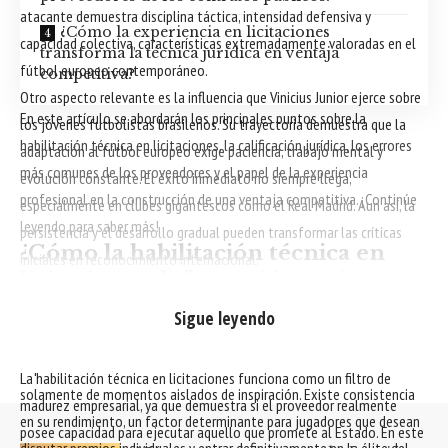
atacante demuestra disciplina táctica, intensidad defensiva y
¿Cómo la experiencia en licitaciones
capacidad colectiva, características extremadamente valoradas en el
transforma la técnica jurídica en ventaja
fútbol europeo contemporáneo.
competitiva?
Otro aspecto relevante es la influencia que Vinicius Junior ejerce sobre
En este artículo se abordarán los principales puntos sobre la
los jóvenes futbolistas brasileños. Su trayectoria demuestra que la
habilitación técnica en licitaciones, la calificación jurídica, los errores
adaptación al fútbol europeo exige paciencia, trabajo mental y
más comunes de los proveedores y el papel de la experiencia
evolución constante. El éxito inmediato no siempre llega,
profesional en la construcción de una ventaja competitiva. ¡Continúe
especialmente en clubes gigantescos como el Real Madrid. Aun así, la
leyendo para saber más!
persistencia y el desarrollo gradual pueden transformar las críticas
¿Cómo la habilitación técnica en
iniciales en reconocimiento internacional.
licitaciones define quién está
La repercusión positiva tras el partido contra el Espanyol también
preparado para vender al poder
evidencia cómo Vini Jr. alcanzó un nivel en el que las actuaciones
Sigue leyendo
público?
extraordinarias comienzan a ser frecuentes. Eso quizá sea lo más
impresionante de su evolución reciente. El brasileño no depende
La habilitación técnica en licitaciones funciona como un filtro de
solamente de momentos aislados de inspiración. Existe consistencia
madurez empresarial, ya que demuestra si el proveedor realmente
en su rendimiento, un factor determinante para jugadores que desean
posee capacidad para ejecutar aquello que promete al Estado. En este
disputar premios individuales y entrar definitivamente en la élite del