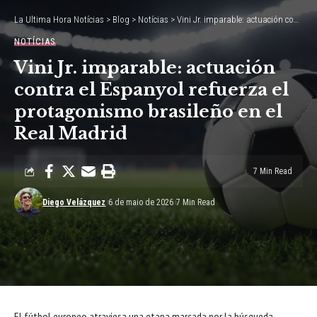
La Ultima Hora Notícias
>
Blog
>
Notícias
>
Vini Jr. imparable: actuación contra el Espanyol refuerza el protagonismo brasileño en el Real Madrid
NOTÍCIAS
Vini Jr. imparable: actuación
contra el Espanyol refuerza el
protagonismo brasileño en el
Real Madrid
7 Min Read
Diego Velázquez
6 de maio de 2026
7 Min Read
El fútbol europeo atraviesa una etapa marcada por la búsqueda