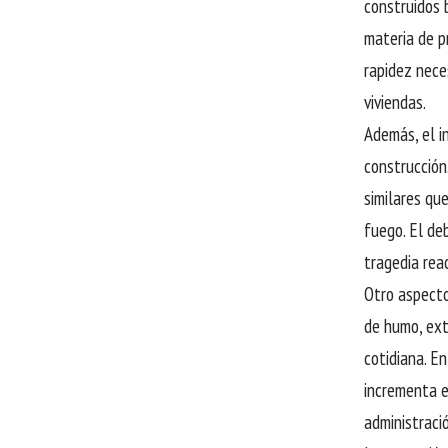
construidos 
materia de p
rapidez nece
viviendas.
Además, el i
construcción
similares qu
fuego. El de
tragedia rea
Otro aspecto
de humo, ext
cotidiana. E
incrementa e
administraci