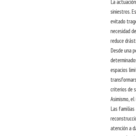
La actuación
siniestros. 
evitado trag
necesidad de
reduce drást
Desde una pe
determinados
espacios lim
transformars
criterios de
Asimismo, el
Las familias
reconstrucció
atención a d