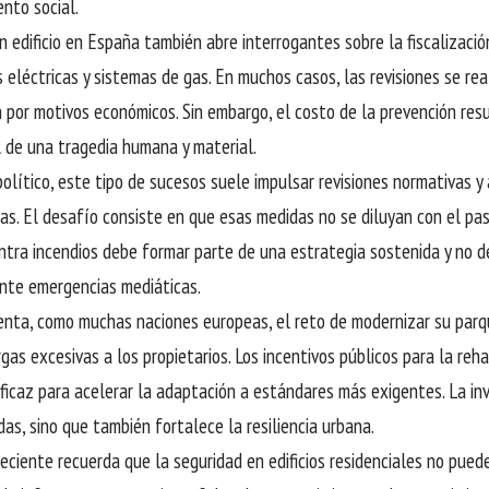
nto social.
n edificio en España también abre interrogantes sobre la fiscalizació
 eléctricas y sistemas de gas. En muchos casos, las revisiones se rea
 por motivos económicos. Sin embargo, el costo de la prevención resu
 de una tragedia humana y material.
político, este tipo de sucesos suele impulsar revisiones normativas y
ias. El desafío consiste en que esas medidas no se diluyan con el pas
ntra incendios debe formar parte de una estrategia sostenida y no 
ante emergencias mediáticas.
nta, como muchas naciones europeas, el reto de modernizar su parque
rgas excesivas a los propietarios. Los incentivos públicos para la reh
eficaz para acelerar la adaptación a estándares más exigentes. La in
das, sino que también fortalece la resiliencia urbana.
reciente recuerda que la seguridad en edificios residenciales no pued