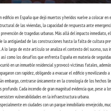
en edificio en España que dejó muertos y heridos vuelve a colocar en 
tructural de las viviendas, la capacidad de respuesta ante emergenci
a prevención de tragedias urbanas. Más allá del impacto inmediato, e
e la antigüedad de las construcciones hasta la falta de cultura pr
. A lo largo de este artículo se analiza el contexto del suceso, sus i
, así como los desafíos que enfrenta España en materia de seguridad
ocurrió en un inmueble residencial y provocó víctimas fatales, además
opagaron con rapidez, obligando a evacuar el edificio y movilizando a
Sin embargo, centrarse únicamente en la cronología de los hechos li
 profundo. Cada incendio de gran magnitud evidencia que, pese a lo
persisten vulnerabilidades en la infraestructura urbana.
specialmente en ciudades con un parque inmobiliario envejecido, muc