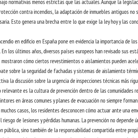
bajo normativas menos estrictas que las actuales. Aunque la legisla
rotección contra incendios, la adaptación de inmuebles antiguos no s
saria. Esto genera una brecha entre lo que exige la ley hoy y las co
ncendio en edificio en España pone en evidencia la importancia de lo
. En los últimos años, diversos países europeos han revisado sus est
e mostraron cómo ciertos revestimientos o aislamientos pueden acele
bate sobre la seguridad de fachadas y sistemas de aislamiento térmi
ctiva la discusión sobre la urgencia de inspecciones técnicas más rigu
 relevante es la cultura de prevención dentro de las comunidades r
intores en áreas comunes y planes de evacuación no siempre forman 
n muchos casos, los residentes desconocen cómo actuar ante una eme
l riesgo de lesiones y pérdidas humanas. La prevención no depende 
ón pública, sino también de la responsabilidad compartida entre propie