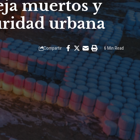
eja muertos y
guridad urbana
Compartir
6 Min Read