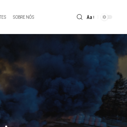
Aa
TES
SOBRE NÓS
Font
Resizer