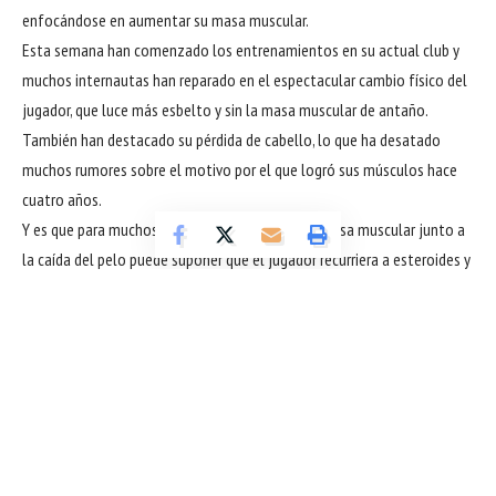
enfocándose en aumentar su masa muscular.
Esta semana han comenzado los entrenamientos en su actual club y
muchos internautas han reparado en el espectacular cambio físico del
jugador, que luce más esbelto y sin la masa muscular de antaño.
También han destacado su pérdida de cabello, lo que ha desatado
muchos rumores sobre el motivo por el que logró sus músculos hace
cuatro años.
Y es que para muchos internautas la bajada de masa muscular junto a
la caída del pelo puede suponer que el jugador recurriera a esteroides y
otros métodos que ayudan a muscular el cuerpo. Algunos llegan
incluso a aventurar que el jugador “se ha pinchado”, argot de los
aficionados al gimnasio que viene a decir que habría utilizado ciclos de
inyecciones para obtener ese cuerpo tallado.
Todo son rumores y especulaciones sobre, lo que sí es evidente, un
cambio físico con el que Goretzka pretende recuperar el importante rol
que cumplía en el Bayer antes de ser relegado a un segundo plano.