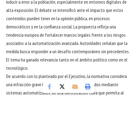
inducir a error a la población, especialmente en entornos digitales de
alta exposición. El debate se intensificó ante el impacto que estos
contenidos pueden tener en la opinión pública, en procesos
democráticos y en la confianza social. La propuesta refleja una
tendencia europea de fortalecer marcos legales frente a los riesgos
asociados a la automatización avanzada. Autoridades señalan que la
medida busca responder a un desafío contemporáneo sin precedentes.
El tema ha ganado relevancia tanto en el ámbito político como en el
tecnológico.
De acuerdo con lo planteado por el Ejecutivo, la normativa considera
una infracción grave la difusión de materiales creados mediante
sistemas automatizados sin una identificación clara que permita al
público reconocer su origen. La falta de transparencia es vista como un
problema central que requiere respuesta legal para evitar la confusión
informativa. Representantes del área de transformación digital
sostienen que el objetivo principal es proteger a los ciudadanos frente
a prácticas engañosas. Al mismo tiempo, el texto legal intenta