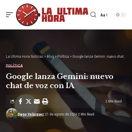
Aa
Font
Resizer
La Ultima Hora Notícias
>
Blog
>
Política
>
Google lanza Gemini: nuevo chat de voz con IA
POLÍTICA
Google lanza Gemini: nuevo
chat de voz con IA
2 Min Read
Diego Velázquez
21 de agosto de 2024
2 Min Read