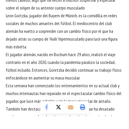
sobre el origen de su anterior cuerpo musculado
Leon Gortzka, jugador del Bayern de Múnich, es la comidilla en redes
sociales de muchos amantes del fútbol. El mediocentro del club
alemán ha vuelto a sorprender con un cambio físico por el que ha
dejado atrás su cuerpo de ‘Hulk’ hipermusculado para lucir una figura
más esbelta.
El jugador alemán, nacido en Bochum hace 29 años, realizó el viaje
contrario en el año 2020, cuando la pandemia paralizo la sociedad,
fútbol incluido. Entonces, Goretzka decidió continuar su trabajo físico
enfocándose en aumentar su masa muscular.
Esta semana han comenzado los entrenamientos en su actual club y
muchos internautas han reparado en el espectacular cambio físico del
jugador, que luce más esbelto y sin la masa muscular de antaño.
También han destacado su pérdida de cabello, lo que ha desatado
muchos rumores sobre el motivo por el que logró sus músculos hace
cuatro años.