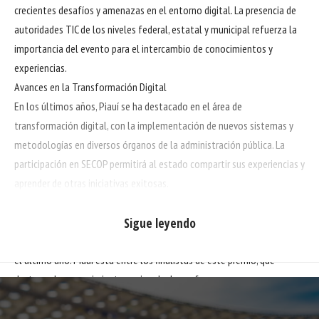
crecientes desafíos y amenazas en el entorno digital. La presencia de
autoridades TIC de los niveles federal, estatal y municipal refuerza la
importancia del evento para el intercambio de conocimientos y
experiencias.
Avances en la Transformación Digital
En los últimos años, Piauí se ha destacado en el área de
transformación digital, con la implementación de nuevos sistemas y
metodologías en diversos órganos de la administración pública. La
participación en SECOP permitirá al estado compartir sus experiencias y
aprender de otras iniciativas exitosas.
Premios al desempeño
Durante el evento, se darán a conocer los estados brasileños con
Sigue leyendo
mejores desempeños en tecnología y transformación digital durante
el último año. Piauí está entre los finalistas de este premio, que
destaca el reconocimiento nacional a los esfuerzos y avances
tecnológicos realizados en el estado.
Importancia del evento