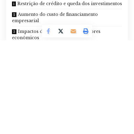
Restrição de crédito e queda dos investimentos
Aumento do custo de financiamento
empresarial
Impactos diferenciados entre setores
econômicos
O papel das políticas econômicas na
recuperação do financiamento
Em contextos de incerteza, as instituições financeiras adotam
posturas mais cautelosas, restringindo a concessão de crédito e
elevando as taxas de juros, enquanto investidores tendem a priorizar
ativos mais seguros, diminuindo a disponibilidade de recursos para
atividades produtivas. Nesse cenário, empresas enfrentam maiores
dificuldades para financiar projetos de expansão, modernização ou
inovação. Assim, compreender o impacto das crises financeiras sobre o
financiamento produtivo torna-se essencial. Leia e entenda melhor
como esse processo ocorre.