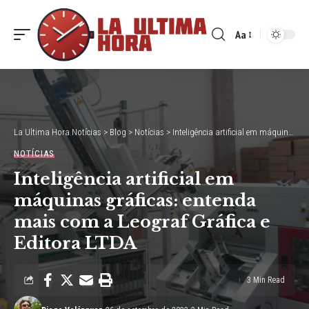
Aa
Font
Resizer
La Ultima Hora Notícias
>
Blog
>
Notícias
>
Inteligência artificial em máquinas gráficas: entenda mais com a Leograf Gráfica e Editora LTDA
NOTÍCIAS
Inteligência artificial em
máquinas gráficas: entenda
mais com a Leograf Gráfica e
Editora LTDA
3 Min Read