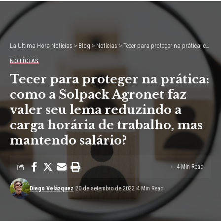
La Ultima Hora Notícias
>
Blog
>
Notícias
>
Tecer para proteger na prática: como a Solpack Agronet faz valer seu lema reduzindo a carga horária de trabalho, mas mantendo salário?
NOTÍCIAS
Tecer para proteger na prática:
como a Solpack Agronet faz
valer seu lema reduzindo a
carga horária de trabalho, mas
mantendo salário?
4 Min Read
Diego Velázquez
20 de setembro de 2022
4 Min Read