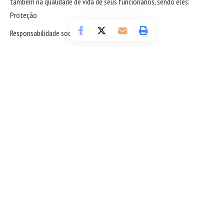
também na qualidade de vida de seus funcionários, sendo eles:
Proteção
Responsabilidade social
Respeito
Qualidade
Tecnologia
Acolhimento
No entanto, mais do que isso, a Solpack Agronet possui um lema que já
se tornou sua marca registrada: tecer para proteger. Mas, você já se
perguntou como funciona isso na prática? Dentre muitos exemplos,
citamos aqui o que mais ganhou destaque nos últimos anos: a redução
da carga horária de seus funcionários, sem alterar o salário, com o fito
de aumentar a produtividade e, concomitantemente, sua qualidade de
Sigue leyendo
vida.
Pois é, se antes a empresa produzia apenas em 3 turnos, com uma