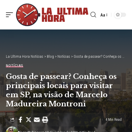
Aa
Font
Resizer
La Ultima Hora Notícias
>
Blog
>
Notícias
>
Gosta de passear? Conheça os principais locais para visitar em SP, na visão de Marcelo Madureira Montroni
NOTÍCIAS
Gosta de passear? Conheça os
principais locais para visitar
em SP, na visão de Marcelo
Madureira Montroni
4 Min Read