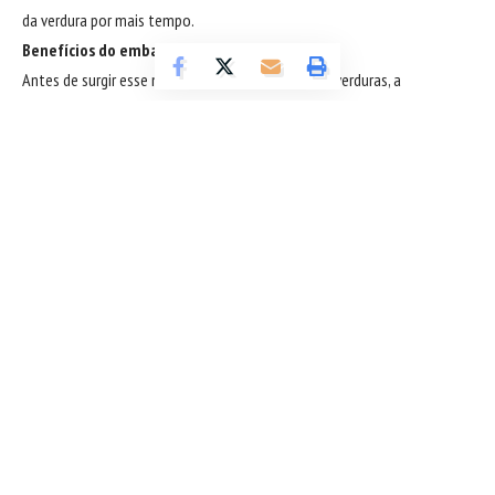
da verdura por mais tempo.
Benefícios do embalamento a vácuo
Antes de surgir esse método de embalagem para verduras, a
humanidade possuía outras maneiras de garantir sua conservação.
Contudo, esses métodos tiravam a qualidade do alimento, deixando-o,
muitas vezes, sem sabor, e queimando sua folhagem, o que
proporciona um aspecto nada convidativo.
Essas técnicas antigas, que perduram até hoje, são o congelamento do
produto, que realmente conserva a verdura, mas não é tão eficaz
quanto a embalagem para verduras a vácuo. Assim, a empresa fundada
por José Sanchez Oller aponta que um dos maiores benefícios
fornecidos pela embalagem a vácuo é a extensão da validade do
Sigue leyendo
alimento e a preservação de sua qualidade.
Vantagens do embalamento a vácuo para as empresas
Como indica a ilustre Solpack Agronet, a embalagem para verduras a
vácuo propicia vantagens tanto para a empresa que vende esses