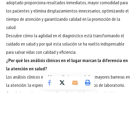
adoptado proporciona resultados inmediatos, mayor comodidad para
los pacientes y elimina desplazamientos innecesarios, optimizando el
tiempo de atención y garantizando calidad en la promoción de la
salud.
Descubre cómo la agilidad en el diagnóstico está transformando el
cuidado en salud y por qué esta solución se ha vuelto indispensable
para salvar vidas con calidad y eficiencia.
¿Por qué los análisis clínicos en el lugar marcan la diferencia en
la atención en salud?
Los análisis clínicos en el lugar eliminan una de las mayores barreras en
la atención: la espera prolongada por los resultados de laboratorio.
Cuando los exámenes se realizan dentro de la propia unidad de
atención, la información llega rápidamente al profesional de salud,
permitiendo que el tratamiento se inicie sin retrasos. Esta agilidad es
fundamental en casos críticos, como emergencias y el seguimiento de
enfermedades que exigen respuestas rápidas.