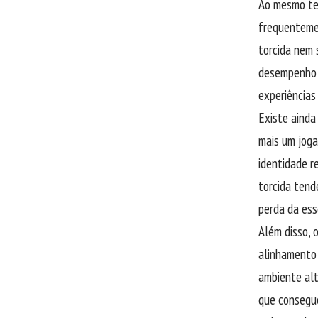
Ao mesmo tem
frequentemen
torcida nem 
desempenho f
experiências
Existe ainda
mais um joga
identidade r
torcida tend
perda da ess
Além disso, 
alinhamento 
ambiente alt
que consegue