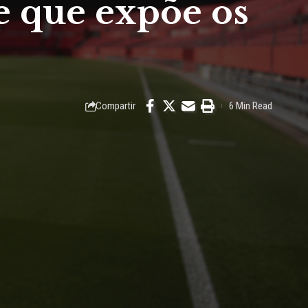
te que expõe os
Compartir
6 Min Read