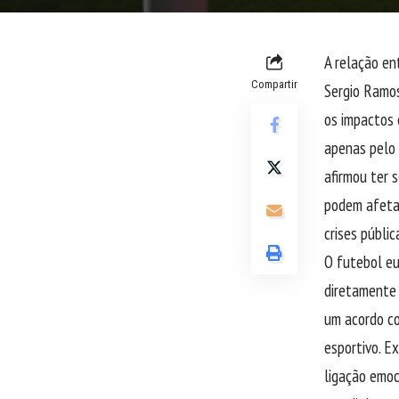
A relação en
Compartir
Sergio Ramos
os impactos 
apenas pelo 
afirmou ter 
podem afetar
crises públic
O futebol eu
diretamente 
um acordo c
esportivo. E
ligação emoc