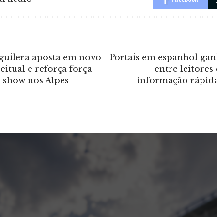
Aguilera aposta em novo
Portais em espanhol ga
itual e reforça força
entre leitore
m show nos Alpes
informação rápida