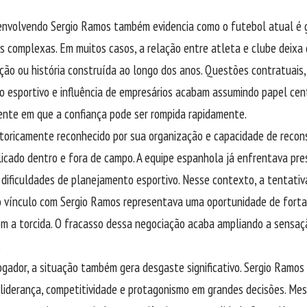
envolvendo Sergio Ramos também evidencia como o futebol atual é 
s complexas. Em muitos casos, a relação entre atleta e clube deixa
ação ou história construída ao longo dos anos. Questões contratuais, 
 esportivo e influência de empresários acabam assumindo papel cent
ente em que a confiança pode ser rompida rapidamente.
istoricamente reconhecido por sua organização e capacidade de reco
cado dentro e fora de campo. A equipe espanhola já enfrentava pre
e dificuldades de planejamento esportivo. Nesse contexto, a tentati
o vínculo com Sergio Ramos representava uma oportunidade de fort
m a torcida. O fracasso dessa negociação acaba ampliando a sensaçã
.
ogador, a situação também gera desgaste significativo. Sergio Ramos 
liderança, competitividade e protagonismo em grandes decisões. Me