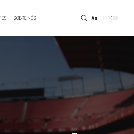
Aa
TES
SOBRE NÓS
Font
Resizer