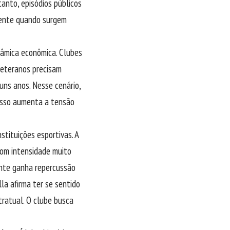
tanto, episódios públicos
mente quando surgem
nâmica econômica. Clubes
veteranos precisam
uns anos. Nesse cenário,
 Isso aumenta a tensão
stituições esportivas. A
com intensidade muito
ente ganha repercussão
lla afirma ter se sentido
ratual. O clube busca