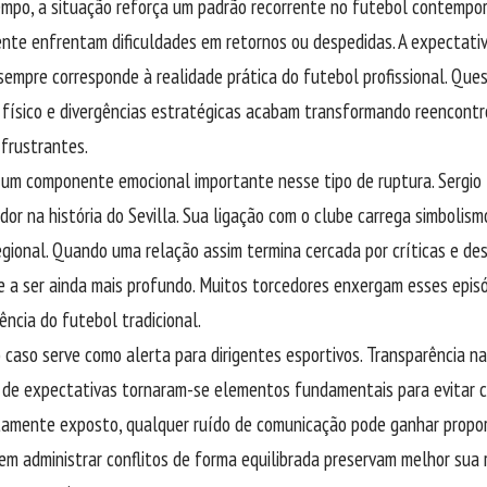
po, a situação reforça um padrão recorrente no futebol contemporâ
te enfrentam dificuldades em retornos ou despedidas. A expectativ
sempre corresponde à realidade prática do futebol profissional. Ques
ísico e divergências estratégicas acabam transformando reencontr
 frustrantes.
 um componente emocional importante nesse tipo de ruptura. Sergi
dor na história do Sevilla. Sua ligação com o clube carrega simbolism
egional. Quando uma relação assim termina cercada por críticas e de
e a ser ainda mais profundo. Muitos torcedores enxergam esses episó
ência do futebol tradicional.
o caso serve como alerta para dirigentes esportivos. Transparência n
de expectativas tornaram-se elementos fundamentais para evitar cr
amente exposto, qualquer ruído de comunicação pode ganhar propor
m administrar conflitos de forma equilibrada preservam melhor sua 