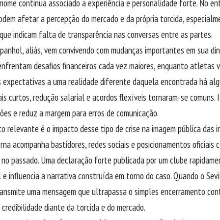
u nome continua associado a experiência e personalidade forte. No en
odem afetar a percepção do mercado e da própria torcida, especial
que indicam falta de transparência nas conversas entre as partes.
panhol, aliás, vem convivendo com mudanças importantes em sua di
 enfrentam desafios financeiros cada vez maiores, enquanto atletas 
 expectativas a uma realidade diferente daquela encontrada há alg
is curtos, redução salarial e acordos flexíveis tornaram-se comuns.
ões e reduz a margem para erros de comunicação.
o relevante é o impacto desse tipo de crise na imagem pública das in
rna acompanha bastidores, redes sociais e posicionamentos oficiais 
 no passado. Uma declaração forte publicada por um clube rapidam
l e influencia a narrativa construída em torno do caso. Quando o Sevi
ransmite uma mensagem que ultrapassa o simples encerramento cont
 credibilidade diante da torcida e do mercado.