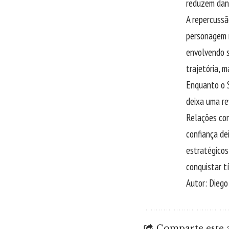
reduzem dano
A repercussã
personagem r
envolvendo s
trajetória, 
Enquanto o S
deixa uma re
Relações co
confiança de
estratégicos
conquistar t
Autor: Dieg
Comparte este a