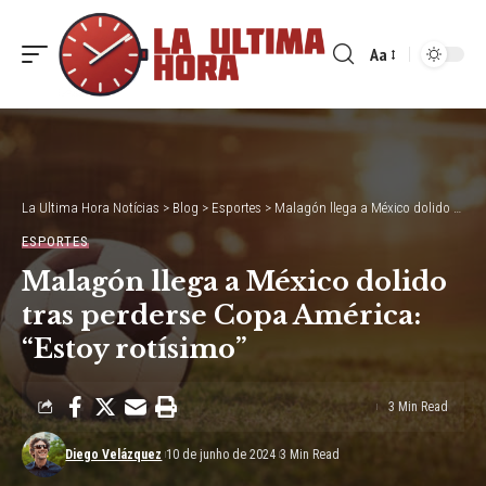
Aa
Font
Resizer
La Ultima Hora Notícias
>
Blog
>
Esportes
>
Malagón llega a México dolido tras perderse Copa América: “Estoy rotísimo”
ESPORTES
Malagón llega a México dolido
tras perderse Copa América:
“Estoy rotísimo”
3 Min Read
Diego Velázquez
10 de junho de 2024
3 Min Read