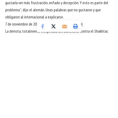
gustaría ver más frustración, enfado y decepción. Y esto es parte del
problema”; dijo el alemán. Unas palabras que no gustaron y que
obligaron al internacional a explicarse.
7 de noviembre de 2023: Shakhtar – Barcelona (1-0)
La derrota, totalmente inesperada del Barcelona contra el Shakhtar,
generó dudas en el equipo. En todo el encuentro dispararon tres veces
a portería y únicamente una entre palos. Los catalanes ya habían
logrado el pase a octavos de forma virtual pero no pudieron sellarlo
ante un equipo, a priori, asequible.
19 de noviembre de 2023: España – Georgia (3-1)
No fue un partido del Barcelona, pero sí tuvo como protagonista a
Gavi. La mala forrtuna se cebó con el azulgrana, que dijo adiós a toda
Sigue leyendo
la temporada. El andaluz se rompió el ligamento cruzado de la rodilla
y tuvo que pasar por quirófano. Un durísimo revés para el joven
futbolista y para el Barcelona, que lo ha echado de menos en exceso.
Incluso, se planteó en el mercado de enero buscar un jugador con el
perfil de Gavi, pero no encontró.
Megaoperación contra red de evasión