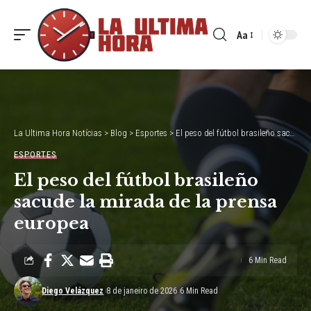
Aa
Font
Resizer
La Ultima Hora Notícias
>
Blog
>
Esportes
>
El peso del fútbol brasileño sacude la mirada de la prensa europea
ESPORTES
El peso del fútbol brasileño
sacude la mirada de la prensa
europea
6 Min Read
Diego Velázquez
8 de janeiro de 2026
6 Min Read