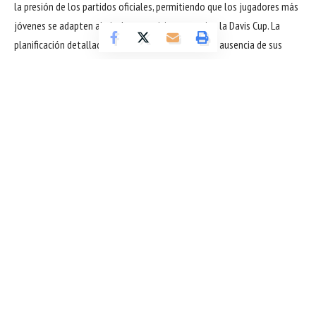
la presión de los partidos oficiales, permitiendo que los jugadores más
jóvenes se adapten al nivel competitivo que exige la Davis Cup. La
planificación detallada es clave para compensar la ausencia de sus
principales figuras y asegurar un rendimiento óptimo.
Además, España inicia la preparación para la Copa Davis sin Alcaraz y
Granollers con un enfoque en la estrategia colectiva. Los jugadores
deben coordinar movimientos, definir tácticas de dobles y reforzar la
comunicación dentro de la cancha. Estos elementos son esenciales
para superar rivales de alto nivel y garantizar que el equipo mantenga
la tradición de excelencia que caracteriza a España en la Davis Cup. La
preparación mental también ha sido prioritaria, considerando que
enfrentar a un equipo sólido como la República Checa requiere
concentración y resistencia durante cada partido.
Sigue leyendo
La prensa deportiva ha seguido de cerca España inicia la preparación
para la Copa Davis sin Alcaraz y Granollers, destacando el esfuerzo del
equipo por mantener su competitividad. Los análisis se centran en
cómo los jugadores suplentes pueden rendir bajo presión y cuáles