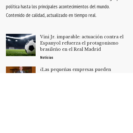
política hasta los principales acontecimientos del mundo.
Contenido de calidad, actualizado en tiempo real.
Vini Jr. imparable: actuación contra el
Espanyol refuerza el protagonismo
brasileño en el Real Madrid
Notícias
¿Las pequeñas empresas pueden
acogerse a la recuperación judicial?
Descúbrelo con Rodrigo Gonçalves
Pimentel
Notícias
HOME
SOBRE NÓS
QUEM FAZ
CONTATO
NOTÍCIAS
La Ultima Hora -
contato@laultimahora.com.br