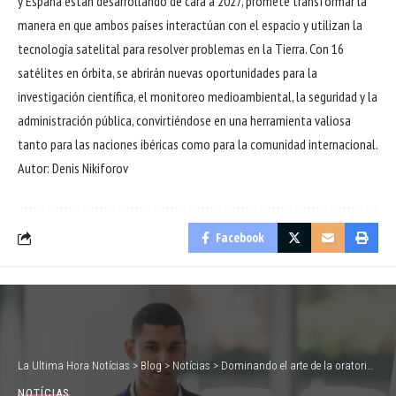
y España están desarrollando de cara a 2027, promete transformar la
manera en que ambos países interactúan con el espacio y utilizan la
tecnología satelital para resolver problemas en la Tierra. Con 16
satélites en órbita, se abrirán nuevas oportunidades para la
investigación científica, el monitoreo medioambiental, la seguridad y la
administración pública, convirtiéndose en una herramienta valiosa
tanto para las naciones ibéricas como para la comunidad internacional.
Autor: Denis Nikiforov
Facebook
La Ultima Hora Notícias
>
Blog
>
Notícias
>
Dominando el arte de la oratoria: cómo hablar en público con confianza y claridad
NOTÍCIAS