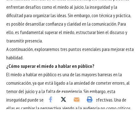
enfrentan desafíos como el miedo al juicio, la inseguridad y la
dificultad para organizar las ideas. Sin embargo, con técnica y práctica,
es posible desarrollar confianza y claridad en la comunicación. Para
ello, es fundamental superar el miedo, estructurar bien el discurso y
transmitir presencia.
A continuación, exploraremos tres puntos esenciales para mejorar esta
habilidad.
¿Cómo superar el miedo a hablar en público?
El miedo a hablar en público es una de las mayores barreras en la
comunicación, ya que está ligado a la ansiedad de cometer errores, al
temor del juicio y a la falta de experiencia. Sin embargo, esta
inseguridad puede ser controlada con estrategias efectivas. Una de
ellas es cambiar la perspectiva, viendo a la audiencia no como críticos,
sino como oyentes interesados. Con este cambio de pensamiento, se
vuelve más fácil hablar con confianza y naturalidad, como explica
Bruno Garcia Redondo.