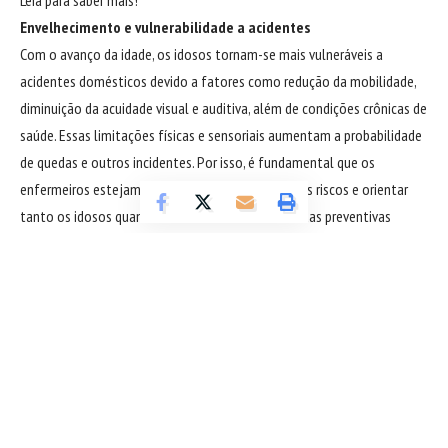
Leia para saber mais!
Envelhecimento e vulnerabilidade a acidentes
Com o avanço da idade, os idosos tornam-se mais vulneráveis a
acidentes domésticos devido a fatores como redução da mobilidade,
diminuição da acuidade visual e auditiva, além de condições crônicas de
saúde. Essas limitações físicas e sensoriais aumentam a probabilidade
de quedas e outros incidentes. Por isso, é fundamental que os
enfermeiros estejam preparados para identificar os riscos e orientar
tanto os idosos quanto suas famílias sobre medidas preventivas
adequadas.
O enfermeiro como educador e orientador
O papel do enfermeiro vai além dos cuidados clínicos. Conforme
enfatiza a entendedora Nathalia Belletato, os enfermeiros atuam
como educadores e orientadores na prevenção de acidentes
domésticos. Eles fornecem informações valiosas sobre como adaptar
o ambiente doméstico para torná-lo mais seguro, além de instruir os
idosos sobre como realizar atividades cotidianas com menor risco de