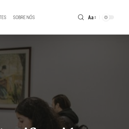
Aa
TES
SOBRE NÓS
Font
Resizer