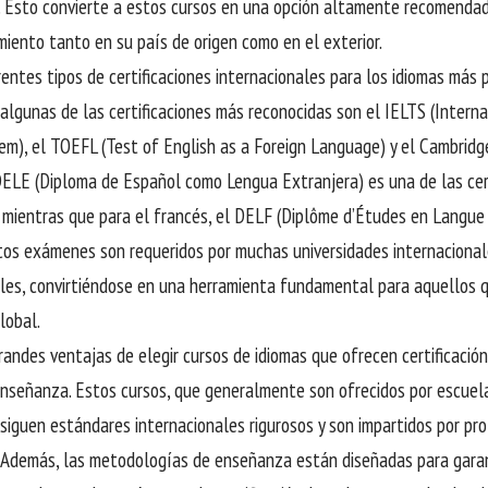
. Esto convierte a estos cursos en una opción altamente recomenda
miento tanto en su país de origen como en el exterior.
entes tipos de certificaciones internacionales para los idiomas más p
 algunas de las certificaciones más reconocidas son el IELTS (Intern
em), el TOEFL (Test of English as a Foreign Language) y el Cambridge
DELE (Diploma de Español como Lengua Extranjera) es una de las cer
, mientras que para el francés, el DELF (Diplôme d’Études en Langue 
tos exámenes son requeridos por muchas universidades internaciona
les, convirtiéndose en una herramienta fundamental para aquellos 
lobal.
randes ventajas de elegir cursos de idiomas que ofrecen certificación
enseñanza. Estos cursos, que generalmente son ofrecidos por escuel
 siguen estándares internacionales rigurosos y son impartidos por p
 Además, las metodologías de enseñanza están diseñadas para garan