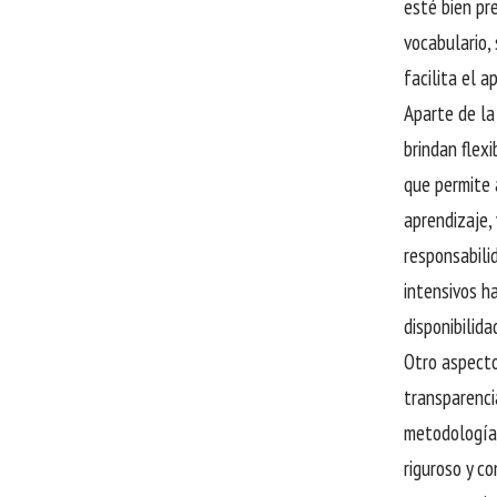
esté bien pr
vocabulario,
facilita el a
Aparte de la
brindan flexi
que permite 
aprendizaje,
responsabili
intensivos h
disponibilida
Otro aspecto
transparenci
metodologías
riguroso y co