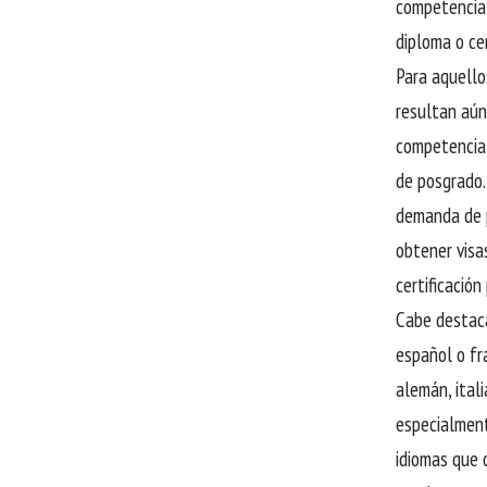
competencia 
diploma o ce
Para aquello
resultan aún
competencia 
de posgrado.
demanda de p
obtener visas
certificación
Cabe destaca
español o fr
alemán, ital
especialment
idiomas que 