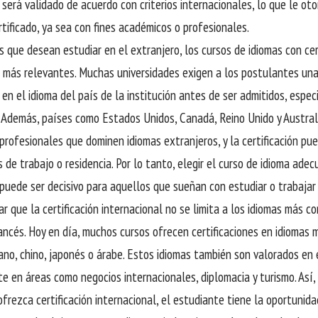
será validado de acuerdo con criterios internacionales, lo que le oto
rtificado, ya sea con fines académicos o profesionales.
s que desean estudiar en el extranjero, los cursos de idiomas con cer
 más relevantes. Muchas universidades exigen a los postulantes una 
en el idioma del país de la institución antes de ser admitidos, esp
 Además, países como Estados Unidos, Canadá, Reino Unido y Austral
rofesionales que dominen idiomas extranjeros, y la certificación pue
 de trabajo o residencia. Por lo tanto, elegir el curso de idioma ade
 puede ser decisivo para aquellos que sueñan con estudiar o trabajar 
r que la certificación internacional no se limita a los idiomas más c
ancés. Hoy en día, muchos cursos ofrecen certificaciones en idiomas
iano, chino, japonés o árabe. Estos idiomas también son valorados en 
e en áreas como negocios internacionales, diplomacia y turismo. Así, 
ofrezca certificación internacional, el estudiante tiene la oportunid