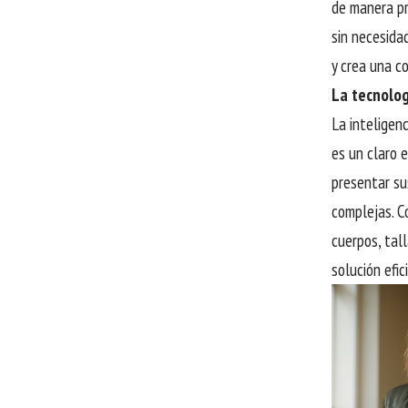
de manera pr
sin necesida
y crea una c
La tecnolog
La inteligen
es un claro e
presentar su
complejas. C
cuerpos, tal
solución efi