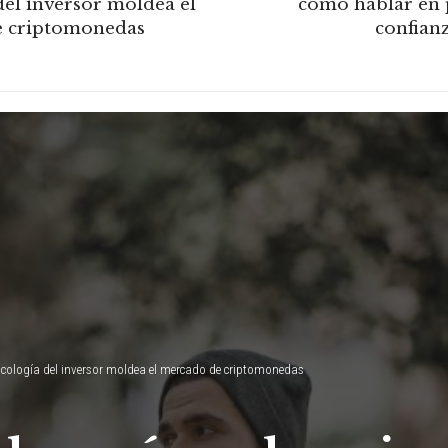
del inversor moldea el
cómo hablar en 
 criptomonedas
confianz
cología del inversor moldea el mercado de criptomonedas