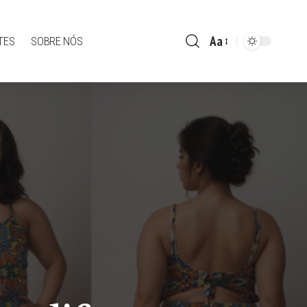
Aa
TES
SOBRE NÓS
Font
Resizer