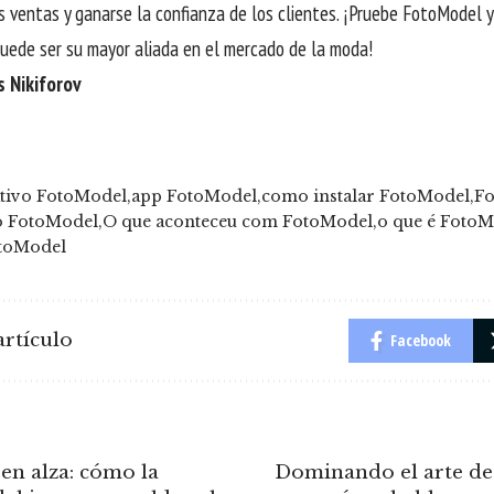
 ventas y ganarse la confianza de los clientes. ¡Pruebe FotoModel 
uede ser su mayor aliada en el mercado de la moda!
s Nikiforov
ativo FotoModel
app FotoModel
como instalar FotoModel
F
o FotoModel
O que aconteceu com FotoModel
o que é Foto
toModel
rtículo
Facebook
en alza: cómo la
Dominando el arte de 