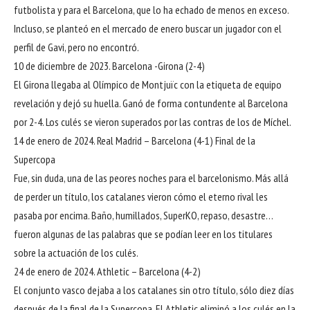
futbolista y para el Barcelona, que lo ha echado de menos en exceso.
Incluso, se planteó en el mercado de enero buscar un jugador con el
perfil de Gavi, pero no encontró.
10 de diciembre de 2023. Barcelona -Girona (2-4)
El Girona llegaba al Olímpico de Montjuïc con la etiqueta de equipo
revelación y dejó su huella. Ganó de forma contundente al Barcelona
por 2-4. Los culés se vieron superados por las contras de los de Míchel.
14 de enero de 2024. Real Madrid – Barcelona (4-1) Final de la
Supercopa
Fue, sin duda, una de las peores noches para el barcelonismo. Más allá
de perder un título, los catalanes vieron cómo el eterno rival les
pasaba por encima. Baño, humillados, SuperKO, repaso, desastre…
fueron algunas de las palabras que se podían leer en los titulares
sobre la actuación de los culés.
24 de enero de 2024. Athletic – Barcelona (4-2)
El conjunto vasco dejaba a los catalanes sin otro título, sólo diez días
después de la final de la Supercopa. El Athletic eliminó a los culés en la