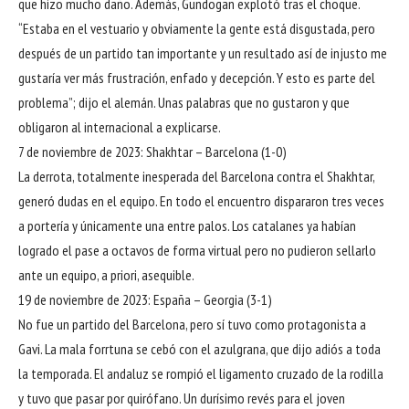
que hizo mucho daño. Además, Gündogan explotó tras el choque.
“Estaba en el vestuario y obviamente la gente está disgustada, pero
después de un partido tan importante y un resultado así de injusto me
gustaría ver más frustración, enfado y decepción. Y esto es parte del
problema”; dijo el alemán. Unas palabras que no gustaron y que
obligaron al internacional a explicarse.
7 de noviembre de 2023: Shakhtar – Barcelona (1-0)
La derrota, totalmente inesperada del Barcelona contra el Shakhtar,
generó dudas en el equipo. En todo el encuentro dispararon tres veces
a portería y únicamente una entre palos. Los catalanes ya habían
logrado el pase a octavos de forma virtual pero no pudieron sellarlo
ante un equipo, a priori, asequible.
19 de noviembre de 2023: España – Georgia (3-1)
No fue un partido del Barcelona, pero sí tuvo como protagonista a
Gavi. La mala forrtuna se cebó con el azulgrana, que dijo adiós a toda
la temporada. El andaluz se rompió el ligamento cruzado de la rodilla
y tuvo que pasar por quirófano. Un durísimo revés para el joven