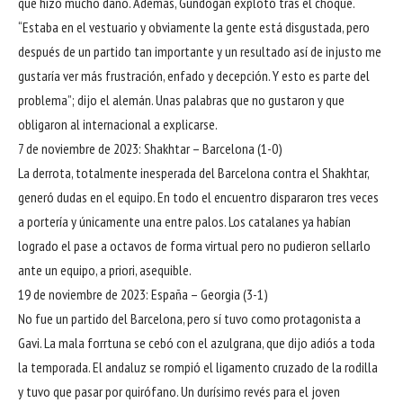
que hizo mucho daño. Además, Gündogan explotó tras el choque.
“Estaba en el vestuario y obviamente la gente está disgustada, pero
después de un partido tan importante y un resultado así de injusto me
gustaría ver más frustración, enfado y decepción. Y esto es parte del
problema”; dijo el alemán. Unas palabras que no gustaron y que
obligaron al internacional a explicarse.
7 de noviembre de 2023: Shakhtar – Barcelona (1-0)
La derrota, totalmente inesperada del Barcelona contra el Shakhtar,
generó dudas en el equipo. En todo el encuentro dispararon tres veces
a portería y únicamente una entre palos. Los catalanes ya habían
logrado el pase a octavos de forma virtual pero no pudieron sellarlo
ante un equipo, a priori, asequible.
19 de noviembre de 2023: España – Georgia (3-1)
No fue un partido del Barcelona, pero sí tuvo como protagonista a
Gavi. La mala forrtuna se cebó con el azulgrana, que dijo adiós a toda
la temporada. El andaluz se rompió el ligamento cruzado de la rodilla
y tuvo que pasar por quirófano. Un durísimo revés para el joven