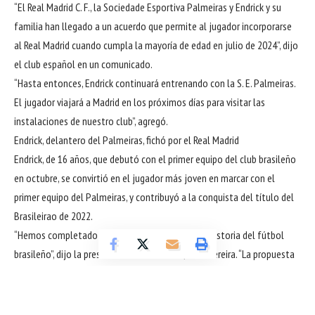
“El Real Madrid C. F., la Sociedade Esportiva Palmeiras y Endrick y su
familia han llegado a un acuerdo que permite al jugador incorporarse
al Real Madrid cuando cumpla la mayoría de edad en julio de 2024”, dijo
el club español en un comunicado.
“Hasta entonces, Endrick continuará entrenando con la S. E. Palmeiras.
El jugador viajará a Madrid en los próximos días para visitar las
instalaciones de nuestro club”, agregó.
Endrick, delantero del Palmeiras, fichó por el Real Madrid
Endrick, de 16 años, que debutó con el primer equipo del club brasileño
en octubre, se convirtió en el jugador más joven en marcar con el
primer equipo del Palmeiras, y contribuyó a la conquista del título del
Brasileirao de 2022.
“Hemos completado la mayor negociación en la historia del fútbol
brasileño”, dijo la presidenta del Palmeiras, Leila Pereira. “La propuesta
del Real Madrid es compatible con el enorme talento de Endrick y
corresponde a los objetivos deportivos y financieros que hemos
establecido desde el inicio de las negociaciones”.