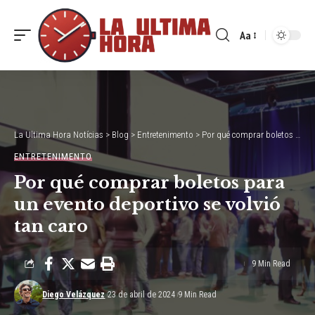
Aa
Font
Resizer
La Ultima Hora Notícias
>
Blog
>
Entretenimento
>
Por qué comprar boletos para un evento deportivo se volvió tan caro
ENTRETENIMENTO
Por qué comprar boletos para
un evento deportivo se volvió
tan caro
9 Min Read
Diego Velázquez
23 de abril de 2024
9 Min Read