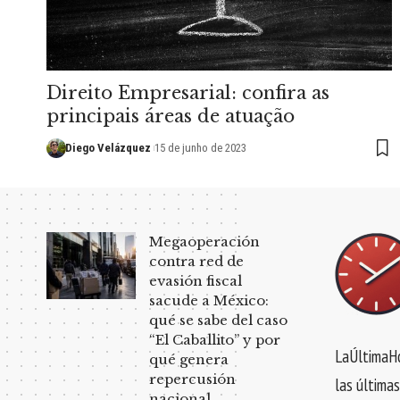
Direito Empresarial: confira as
principais áreas de atuação
Diego Velázquez
15 de junho de 2023
Megaoperación
contra red de
evasión fiscal
sacude a México:
qué se sabe del caso
“El Caballito” y por
LaÚltimaHo
qué genera
repercusión
las últimas
nacional